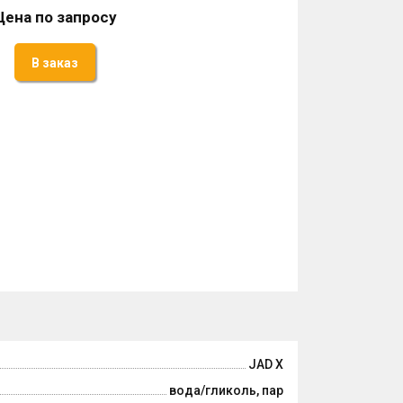
Цена по запросу
В заказ
JAD X
вода/гликоль, пар