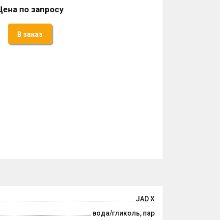
Цена по запросу
В заказ
JAD X
вода/гликоль, пар