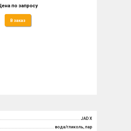
Цена по запросу
В заказ
JAD X
вода/гликоль, пар