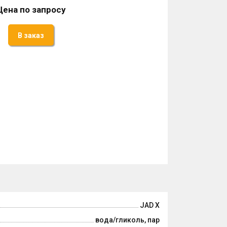
Цена по запросу
В заказ
JAD X
вода/гликоль, пар