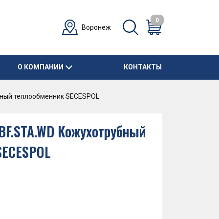
0
Воронеж
О КОМПАНИИ
КОНТАКТЫ
убный теплообменник SECESPOL
1 BF.STA.WD Кожухотрубный
SECESPOL