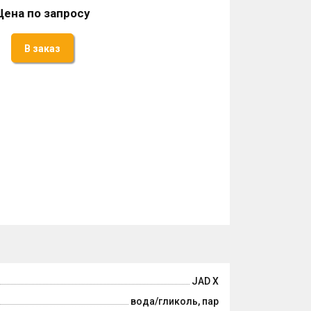
Цена по запросу
В заказ
JAD X
вода/гликоль, пар