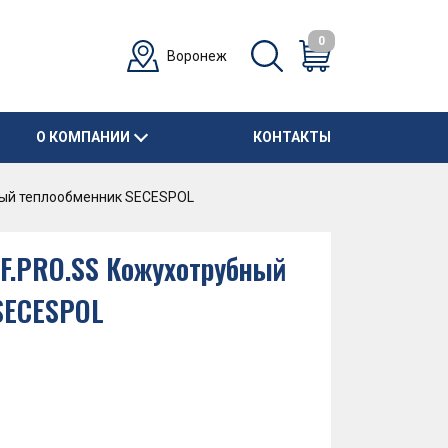
0
Воронеж
О КОМПАНИИ
КОНТАКТЫ
бный теплообменник SECESPOL
 FF.PRO.SS Кожухотрубный
SECESPOL