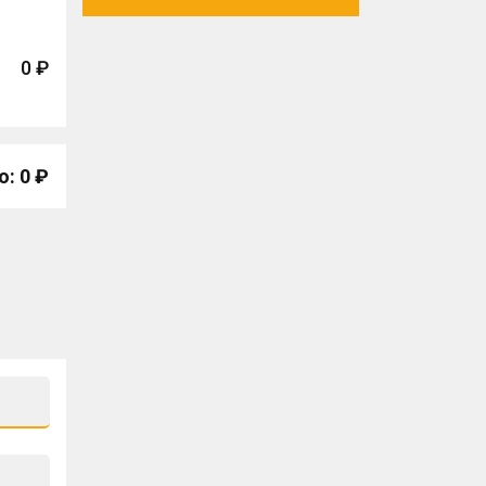
0 ₽
о: 0 ₽