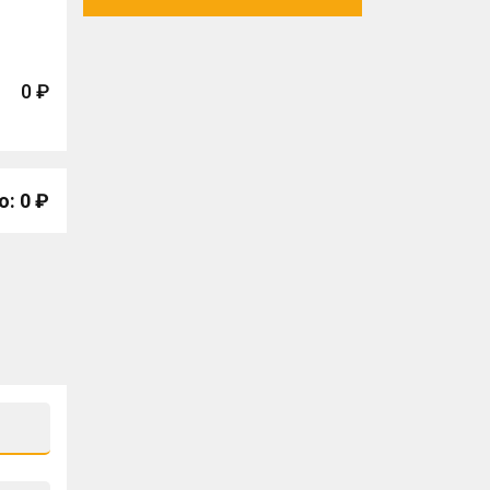
0 ₽
о: 0 ₽