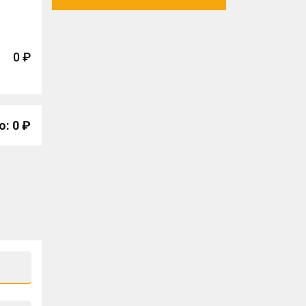
0 ₽
о: 0 ₽