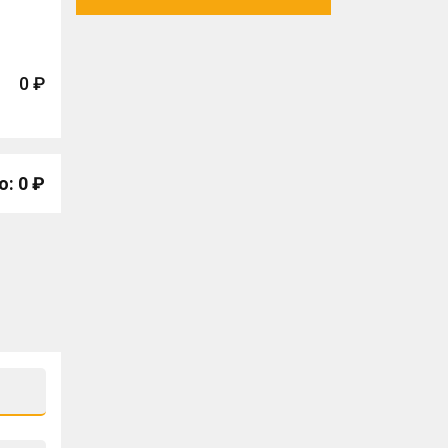
0 ₽
о: 0 ₽