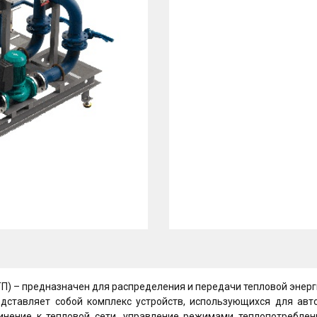
П) – предназначен для распределения и передачи тепловой энерг
едставляет собой комплекс устройств, использующихся для авт
инение к тепловой сети, управление режимами теплопотреблен